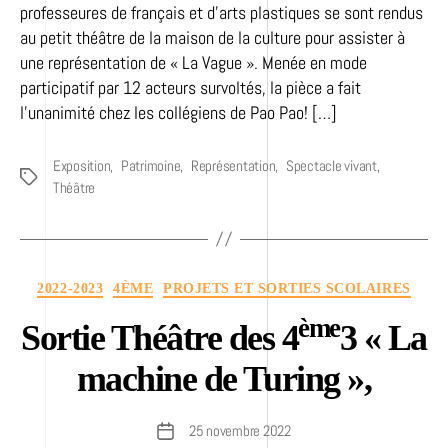
professeures de français et d’arts plastiques se sont rendus
au petit théâtre de la maison de la culture pour assister à
une représentation de « La Vague ». Menée en mode
participatif par 12 acteurs survoltés, la pièce a fait
l’unanimité chez les collégiens de Pao Pao! […]
Exposition
,
Patrimoine
,
Représentation
,
Spectacle vivant
,
Étiquettes
Théâtre
Catégories
2022-2023
4ÈME
PROJETS ET SORTIES SCOLAIRES
ème
Sortie Théâtre des 4
3 « La
machine de Turing »,
25 novembre 2022
Date