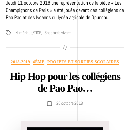
Jeudi 11 octobre 2018 une représentation de la pièce « Les
Champignons de Paris » a été jouée devant des collégiens de
Pao Pao et des lycéens du lycée agricole de Opunohu.
Numérique/TICE
,
Spectacle vivant
Étiquettes
Catégories
2018-2019
4ÈME
PROJETS ET SORTIES SCOLAIRES
Hip Hop pour les collégiens
de Pao Pao…
20 octobre 2018
Date
de
l’article