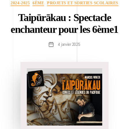
Catégories
2024-2025
6ÈME
PROJETS ET SORTIES SCOLAIRES
Taipūrākau : Spectacle
enchanteur pour les 6ème1
4 janvier 2025
Date
de
l’article