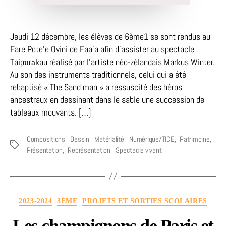
Jeudi 12 décembre, les élèves de 6ème1 se sont rendus au
Fare Pote’e Ovini de Faa’a afin d’assister au spectacle
Taipūrākau réalisé par l’artiste néo-zélandais Markus Winter.
Au son des instruments traditionnels, celui qui a été
rebaptisé « The Sand man » a ressuscité des héros
ancestraux en dessinant dans le sable une succession de
tableaux mouvants. […]
Compositions
,
Dessin
,
Matérialité
,
Numérique/TICE
,
Patrimoine
,
Étiquettes
Présentation
,
Représentation
,
Spectacle vivant
Catégories
2023-2024
3ÈME
PROJETS ET SORTIES SCOLAIRES