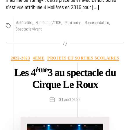
s’est vue attribuée 4 Molières en 2019 pour […]
Matérialité
,
Numérique/TICE
,
Patrimoine
,
Représentation
,
Étiquettes
Spectacle vivant
Catégories
2022-2023
4ÈME
PROJETS ET SORTIES SCOLAIRES
ème
Les 4
3 au spectacle du
Cirque Le Roux
31 août 2022
Date
de
l’article