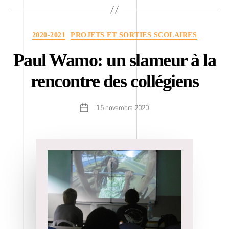
Catégories
2020-2021
PROJETS ET SORTIES SCOLAIRES
Paul Wamo: un slameur à la
rencontre des collégiens
15 novembre 2020
Date
de
l’article