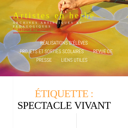
Artistes en herbe
ARCHIVES ARTISTIQUES ET
PÉDAGOGIQUES
retour à l'accueil
RÉALISATIONS D’ÉLÈVES
PROJETS ET SORTIES SCOLAIRES
REVUE DE
PRESSE
LIENS UTILES
ÉTIQUETTE :
SPECTACLE VIVANT