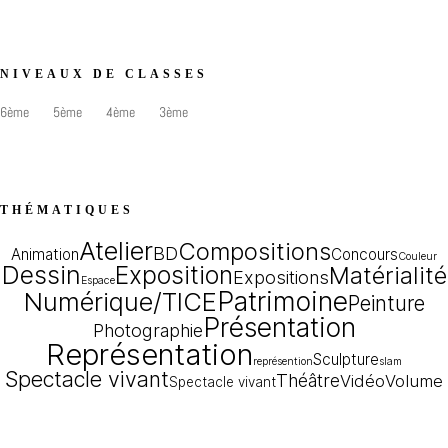
NIVEAUX DE CLASSES
6ème
5ème
4ème
3ème
THÉMATIQUES
Atelier
Compositions
BD
Animation
Concours
Couleur
Dessin
Exposition
Matérialité
Expositions
Espace
Patrimoine
Numérique/TICE
Peinture
Présentation
Photographie
Représentation
Sculpture
représention
slam
Spectacle vivant
Théâtre
Vidéo
Volume
Spectacle vivant