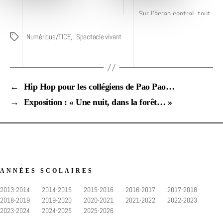
Sur l’écran central, tout
au long de la pièce, des
images d’archives, des
Numérique/TICE
,
Spectacle vivant
Étiquettes
informations écrites,
voire même des
personnages filmés qui
donnent la réplique aux
acteurs viennent appuyer
←
Hip Hop pour les collégiens de Pao Pao…
leur jeu de scène.
→
Exposition : « Une nuit, dans la forêt… »
ANNÉES SCOLAIRES
2013-2014
2014-2015
2015-2016
2016-2017
2017-2018
2018-2019
2019-2020
2020-2021
2021-2022
2022-2023
2023-2024
2024-2025
2025-2026