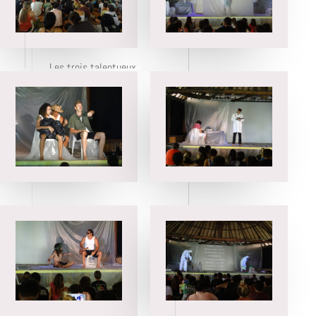
Les trois talentueux
acteurs Tepa Teuru,
Tuarii Tracqui et
Guillaume Gay narrent
l’histoire à travers
l’espace et le temps,
avec un minimum
d’accessoires, faisant
surtout appel à
l’imaginaire des
spectateurs.