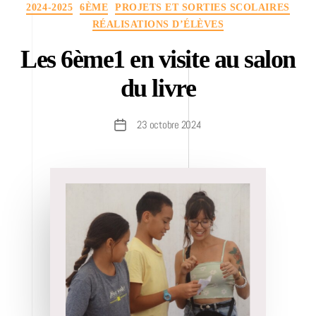
Catégories
2024-2025
6ÈME
PROJETS ET SORTIES SCOLAIRES
RÉALISATIONS D’ÉLÈVES
Les 6ème1 en visite au salon
du livre
23 octobre 2024
Date
de
l’article