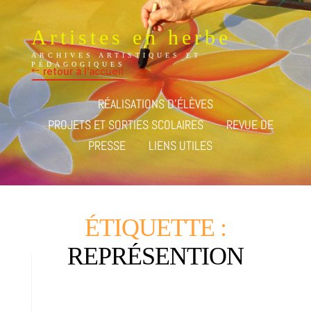
Artistes en herbe
ARCHIVES ARTISTIQUES ET
PÉDAGOGIQUES
retour à l'accueil
RÉALISATIONS D’ÉLÈVES
PROJETS ET SORTIES SCOLAIRES
REVUE DE
PRESSE
LIENS UTILES
ÉTIQUETTE :
REPRÉSENTION