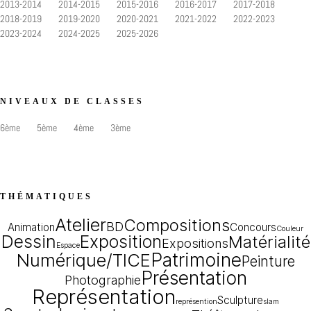
2013-2014
2014-2015
2015-2016
2016-2017
2017-2018
2018-2019
2019-2020
2020-2021
2021-2022
2022-2023
2023-2024
2024-2025
2025-2026
NIVEAUX DE CLASSES
6ème
5ème
4ème
3ème
THÉMATIQUES
Atelier
Compositions
BD
Animation
Concours
Couleur
Dessin
Exposition
Matérialité
Expositions
Espace
Patrimoine
Numérique/TICE
Peinture
Présentation
Photographie
Représentation
Sculpture
représention
slam