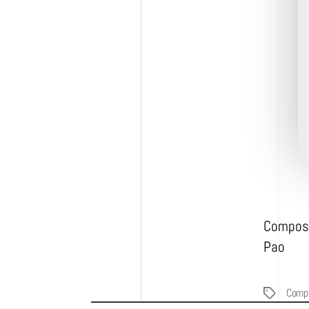
Composi
Pao
Compo
Étiquettes