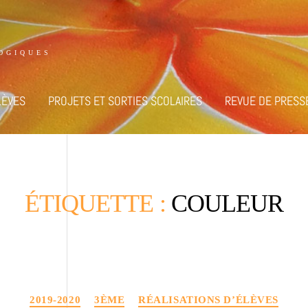
OGIQUES
LÈVES
PROJETS ET SORTIES SCOLAIRES
REVUE DE PRESS
ÉTIQUETTE :
COULEUR
Catégories
2019-2020
3ÈME
RÉALISATIONS D’ÉLÈVES