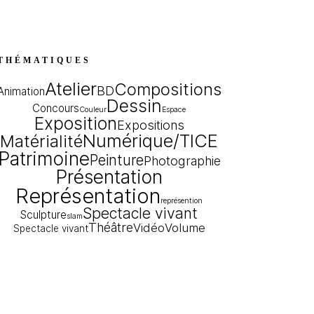
THÉMATIQUES
Atelier
Compositions
BD
Animation
Dessin
Concours
Couleur
Espace
Exposition
Expositions
Numérique/TICE
Matérialité
Patrimoine
Peinture
Photographie
Présentation
Représentation
représention
Spectacle vivant
Sculpture
slam
Théâtre
Vidéo
Volume
Spectacle vivant