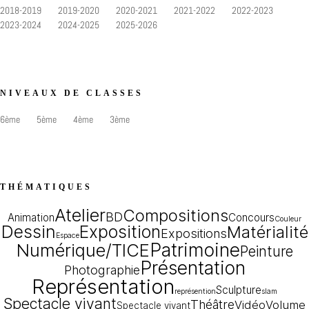
2018-2019
2019-2020
2020-2021
2021-2022
2022-2023
2023-2024
2024-2025
2025-2026
NIVEAUX DE CLASSES
6ème
5ème
4ème
3ème
THÉMATIQUES
Atelier
Compositions
BD
Animation
Concours
Couleur
Dessin
Exposition
Matérialité
Expositions
Espace
Patrimoine
Numérique/TICE
Peinture
Présentation
Photographie
Représentation
Sculpture
représention
slam
Spectacle vivant
Théâtre
Vidéo
Volume
Spectacle vivant