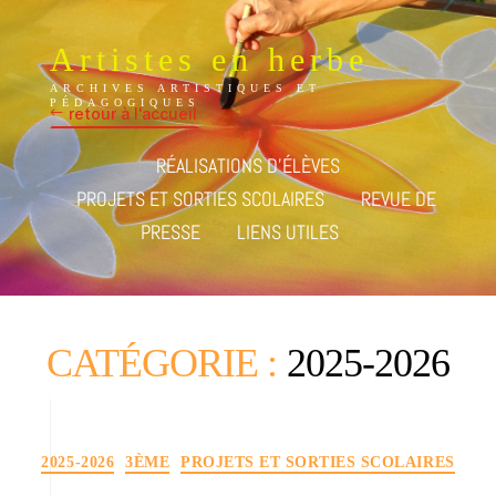
Artistes en herbe
ARCHIVES ARTISTIQUES ET
PÉDAGOGIQUES
retour à l'accueil
RÉALISATIONS D’ÉLÈVES
PROJETS ET SORTIES SCOLAIRES
REVUE DE
PRESSE
LIENS UTILES
CATÉGORIE :
2025-2026
Catégories
2025-2026
3ÈME
PROJETS ET SORTIES SCOLAIRES