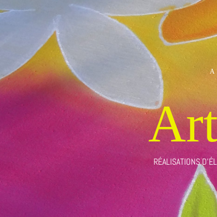
A
Art
RÉALISATIONS D’É