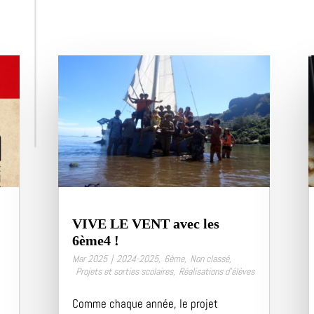
:
VIVE LE VENT avec les
6ème4 !
Mar 2025
|
2024-2025
,
6ème
,
Non classé
,
Projets et sorties scolaires
,
Réalisations d’élèves
Comme chaque année, le projet