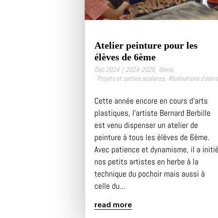
Atelier peinture pour les
élèves de 6ème
Déc 2024
|
2024-2025
,
6ème
,
Projets et sorties scolaires
,
Réalisations d’élèv
Cette année encore en cours d’arts
plastiques, l’artiste Bernard Berbille
est venu dispenser un atelier de
peinture à tous les élèves de 6ème.
Avec patience et dynamisme, il a initi
nos petits artistes en herbe à la
technique du pochoir mais aussi à
celle du...
read more