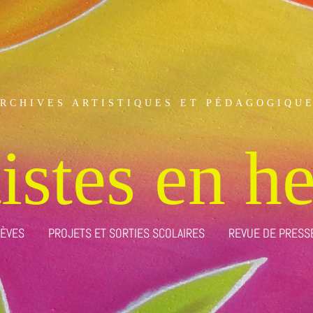
RCHIVES ARTISTIQUES ET PÉDAGOGIQU
istes en h
LÈVES
PROJETS ET SORTIES SCOLAIRES
REVUE DE PRESS