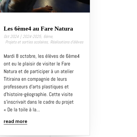
Les 6ème4 au Fare Natura
Oct 2024
|
2024-2025
,
6ème
,
Projets et sorties scolaires
,
Réalisations d’élèves
Mardi 8 octobre, les élèves de 6ème4
ont eu le plaisir de visiter le Fare
Natura et de participer à un atelier
Titiraina en compagnie de leurs
professeurs d’arts plastiques et
d’histoire-géographie. Cette visite
s’inscrivait dans le cadre du projet
« De la toile à la...
read more