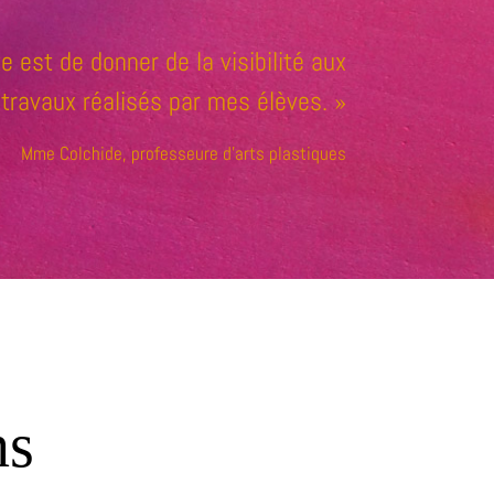
te est de donner de la visibilité aux
 travaux réalisés par mes élèves. »
Mme Colchide, professeure d’arts plastiques
ns