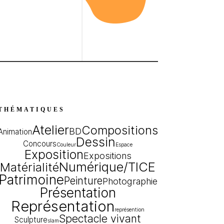
THÉMATIQUES
Atelier
Compositions
BD
Animation
Dessin
Concours
Couleur
Espace
Exposition
Expositions
Numérique/TICE
Matérialité
Patrimoine
Peinture
Photographie
Présentation
Représentation
représention
Spectacle vivant
Sculpture
slam