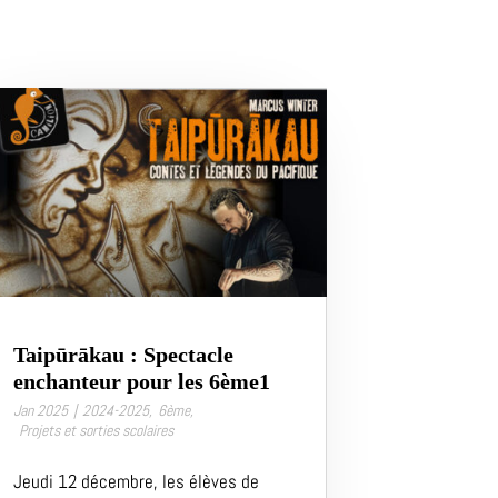
Taipūrākau : Spectacle
enchanteur pour les 6ème1
Jan 2025
|
2024-2025
,
6ème
,
Projets et sorties scolaires
Jeudi 12 décembre, les élèves de