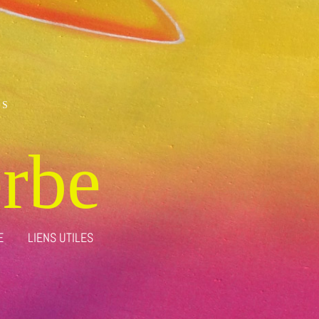
ES
erbe
E
LIENS UTILES