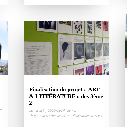
Finalisation du projet « ART
& LITTÉRATURE » des 3ème
2
es
Juin 2024
|
2023-2024
,
3ème
,
Projets et sorties scolaires
,
Réalisations d’élèves