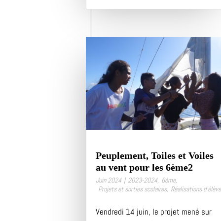
Peuplement, Toiles et Voiles
au vent pour les 6ème2
Juin 2024
|
2023-2024
,
6ème
,
Projets et sorties scolaires
,
Réalisations d’élèv
Vendredi 14 juin, le projet mené sur