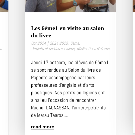
Les 6ème1 en visite au salon
du livre
Oct 2024
|
2024-2025
,
6ème
,
es
Projets et sorties scolaires
,
Réalisations d’élèves
Jeudi 17 octobre, les élèves de 6ème1
se sont rendus au Salon du livre de
Papeete accompagnés par leurs
professeures d’anglais et d’arts
é
plastiques. Nos petits collégiens ont
ainsi eu l’occasion de rencontrer
Raanui DAUNASSAN, l’arrière-petit-fils
de Marau Taaroa,...
read more