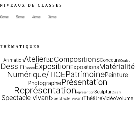
NIVEAUX DE CLASSES
6ème
5ème
4ème
3ème
THÉMATIQUES
Atelier
Compositions
BD
Animation
Concours
Couleur
Dessin
Exposition
Matérialité
Expositions
Espace
Patrimoine
Numérique/TICE
Peinture
Présentation
Photographie
Représentation
Sculpture
représention
slam
Spectacle vivant
Théâtre
Vidéo
Volume
Spectacle vivant